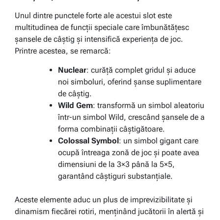
Unul dintre punctele forte ale acestui slot este
multitudinea de funcții speciale care îmbunătățesc
șansele de câștig și intensifică experiența de joc.
Printre acestea, se remarcă:
Nuclear
: curăță complet gridul și aduce
noi simboluri, oferind șanse suplimentare
de câștig.
Wild Gem
: transformă un simbol aleatoriu
într-un simbol Wild, crescând șansele de a
forma combinații câștigătoare.
Colossal Symbol
: un simbol gigant care
ocupă întreaga zonă de joc și poate avea
dimensiuni de la 3×3 până la 5×5,
garantând câștiguri substanțiale.
Aceste elemente aduc un plus de imprevizibilitate și
dinamism fiecărei rotiri, menținând jucătorii în alertă și