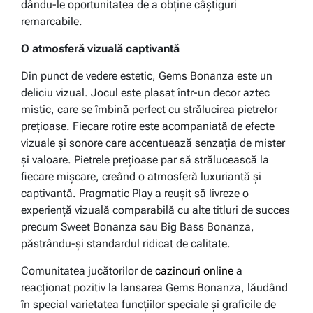
dându-le oportunitatea de a obține câștiguri
remarcabile.
O atmosferă vizuală captivantă
Din punct de vedere estetic,
Gems Bonanza
este un
deliciu vizual. Jocul este plasat într-un decor aztec
mistic, care se îmbină perfect cu strălucirea pietrelor
prețioase. Fiecare rotire este acompaniată de efecte
vizuale și sonore care accentuează senzația de mister
și valoare. Pietrele prețioase par să strălucească la
fiecare mișcare, creând o atmosferă luxuriantă și
captivantă. Pragmatic Play a reușit să livreze o
experiență vizuală comparabilă cu alte titluri de succes
precum
Sweet Bonanza
sau
Big Bass Bonanza
,
păstrându-și standardul ridicat de calitate.
Comunitatea jucătorilor de
cazinouri online
a
reacționat pozitiv la lansarea
Gems Bonanza
, lăudând
în special varietatea funcțiilor speciale și graficile de