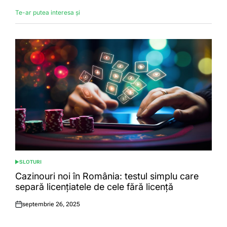
Te-ar putea interesa și
SLOTURI
POSTED
IN
Cazinouri noi în România: testul simplu care
separă licențiatele de cele fără licență
septembrie 26, 2025
Posted
on