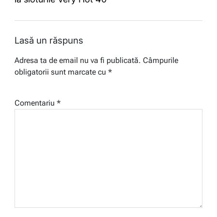
Lasă un răspuns
Adresa ta de email nu va fi publicată.
Câmpurile
obligatorii sunt marcate cu
*
Comentariu
*