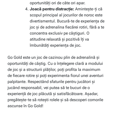
oportunități ori de câte ori apar.
Joacă pentru distracție:
Amintește-ți că
scopul principal al jocurilor de noroc este
divertismentul. Bucură-te de experiența de
joc și de adrenalina fiecărei rotiri, fără a te
concentra exclusiv pe câștiguri. O
atitudine relaxată și pozitivă îți va
îmbunătăți experiența de joc.
Go Gold este un joc de cazinou plin de adrenalină și
oportunități de câștig. Cu o înțelegere clară a modului
de joc și a structurii plăților, poți profita la maximum
de fiecare rotire și poți experimenta fiorul unei aventuri
palpitante. Respectând sfaturile pentru jucători și
jucând responsabil, vei putea să te bucuri de o
experiență de joc plăcută și satisfăcătoare. Așadar,
pregătește-te să rotești rolele și să descoperi comorile
ascunse în Go Gold!