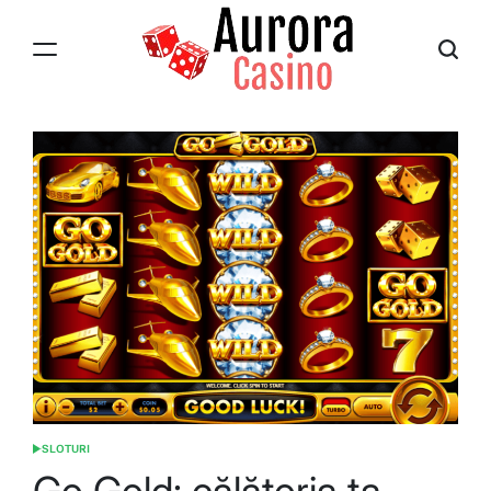
Skip
to
content
Aurora
Casino
SLOTURI
POSTED
IN
Go Gold: călătoria ta