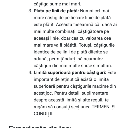
câștiga sume mai mari.
Plata pe linii de plată:
Numai cel mai
mare câștig de pe fiecare linie de plată
este plătit. Aceasta înseamnă că, dacă ai
mai multe combinații câștigătoare pe
aceeași linie, doar cea cu valoarea cea
mai mare va fi plătită. Totuși, câștigurile
identice de pe linii de plată diferite se
adună, permițându-ți să acumulezi
câștiguri din mai multe surse simultan.
Limită superioară pentru câștiguri:
Este
important de reținut că există o limită
superioară pentru câștigurile maxime din
acest joc. Pentru detalii suplimentare
despre această limită și alte reguli, te
rugăm să consulți secțiunea TERMENI ȘI
CONDIȚII.