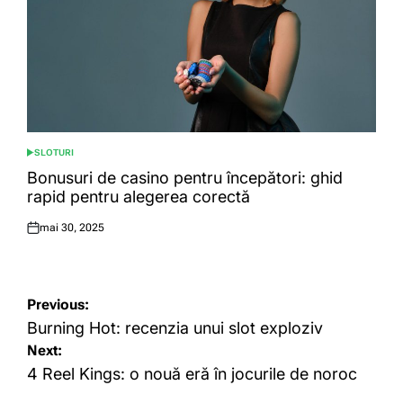
SLOTURI
POSTED
IN
Bonusuri de casino pentru începători: ghid
rapid pentru alegerea corectă
mai 30, 2025
Posted
on
Navigare
Previous:
în
Burning Hot: recenzia unui slot exploziv
Next:
articole
4 Reel Kings: o nouă eră în jocurile de noroc