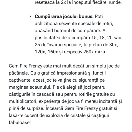
resetează la 2x la începutul fiecărei runde.
Cumpărarea jocului bonus:
Poți
achiziționa secvențe speciale de rotiri,
apăsând butonul de cumpărare. Ai
posibilitatea de a cumpăra 15, 18, 20 sau
25 de învârtiri speciale, la prețuri de 80x,
120x, 160x și respectiv 250x miza.
Gem Fire Frenzy este mai mult decât un simplu joc de
păcănele. Cu o grafică impresionantă și funcții
captivante, acest joc te va ține cu siguranță pe
marginea scaunului. Fie că alegi să joci pentru
câștigurile în cascadă sau pentru rotirile gratuite cu
multiplicatori, experiența de joc va fi mereu incitantă și
plină de surprize. Încearcă Gem Fire Frenzy gratuit și
lasă-te cucerit de explozia de cristale și câștiguri
fabuloase!