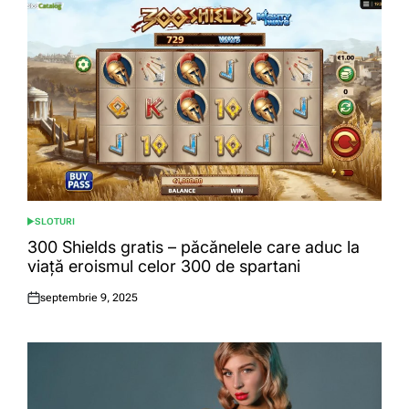
SLOTURI
POSTED
IN
300 Shields gratis – păcănelele care aduc la
viață eroismul celor 300 de spartani
septembrie 9, 2025
Posted
on