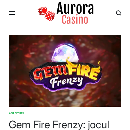
Skip
to
content
Aurora
Casino
SLOTURI
POSTED
IN
Gem Fire Frenzy: jocul