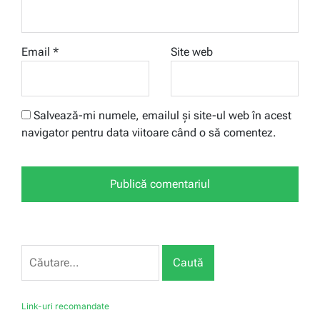
Email
*
Site web
Salvează-mi numele, emailul și site-ul web în acest
navigator pentru data viitoare când o să comentez.
Caută
după:
Link-uri recomandate