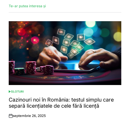
Te-ar putea interesa și
SLOTURI
POSTED
IN
Cazinouri noi în România: testul simplu care
separă licențiatele de cele fără licență
septembrie 26, 2025
Posted
on