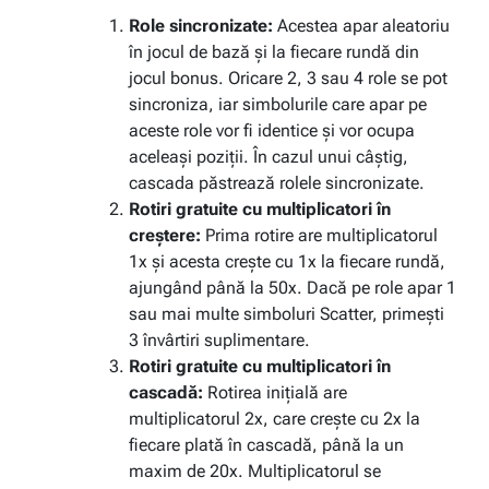
Role sincronizate:
Acestea apar aleatoriu
în jocul de bază și la fiecare rundă din
jocul bonus. Oricare 2, 3 sau 4 role se pot
sincroniza, iar simbolurile care apar pe
aceste role vor fi identice și vor ocupa
aceleași poziții. În cazul unui câștig,
cascada păstrează rolele sincronizate.
Rotiri gratuite cu multiplicatori în
creștere:
Prima rotire are multiplicatorul
1x și acesta crește cu 1x la fiecare rundă,
ajungând până la 50x. Dacă pe role apar 1
sau mai multe simboluri Scatter, primești
3 învârtiri suplimentare.
Rotiri gratuite cu multiplicatori în
cascadă:
Rotirea inițială are
multiplicatorul 2x, care crește cu 2x la
fiecare plată în cascadă, până la un
maxim de 20x. Multiplicatorul se