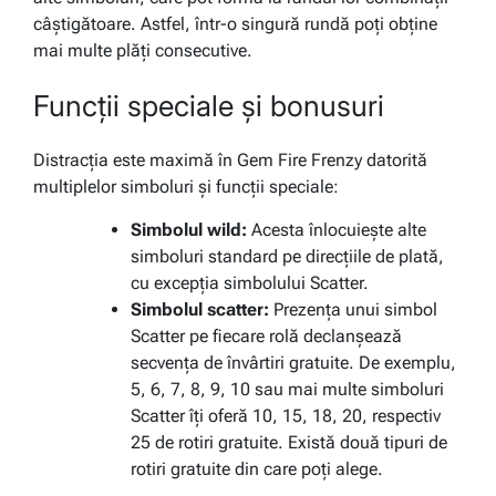
câștigătoare. Astfel, într-o singură rundă poți obține
mai multe plăți consecutive.
Funcții speciale și bonusuri
Distracția este maximă în Gem Fire Frenzy datorită
multiplelor simboluri și funcții speciale:
Simbolul wild:
Acesta înlocuiește alte
simboluri standard pe direcțiile de plată,
cu excepția simbolului Scatter.
Simbolul scatter:
Prezența unui simbol
Scatter pe fiecare rolă declanșează
secvența de învârtiri gratuite. De exemplu,
5, 6, 7, 8, 9, 10 sau mai multe simboluri
Scatter îți oferă 10, 15, 18, 20, respectiv
25 de rotiri gratuite. Există două tipuri de
rotiri gratuite din care poți alege.